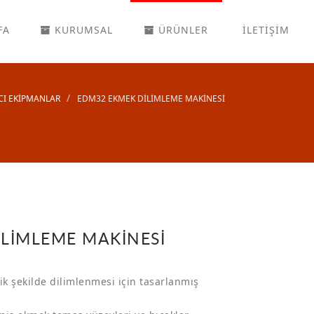
FA
KURUMSAL
ÜRÜNLER
İLETİŞİM
CI EKİPMANLAR
EDM32 EKMEK DİLİMLEME MAKİNESİ
LİMLEME MAKİNESİ
k şekilde dilimlenmesi için tasarlanmış