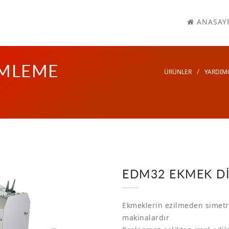
ANASAY
İMLEME
ÜRÜNLER
YARDIM
EDM32 EKMEK Dİ
Ekmeklerin ezilmeden simetri
makinalardır