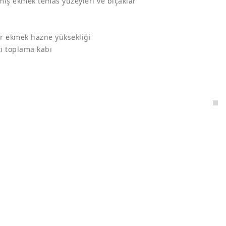
miş ekmek temas yüzeyleri ve bıçaklar
ir ekmek hazne yüksekliği
tı toplama kabı